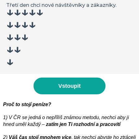
Třetí den chci nové návštěvníky a zákazníky.
↓↓↓↓↓
↓↓↓↓
↓↓↓
↓↓
↓
Vstoupit
Proč to stojí peníze?
1) V ČR se jedná o nepříliš známou metodu, nechci aby ji
hned uměl každý –
zatím jen Ti rozhodní a pracovití
2)
Váš čas stojí mnohem více
, tak nechci abyste ho ztráceli