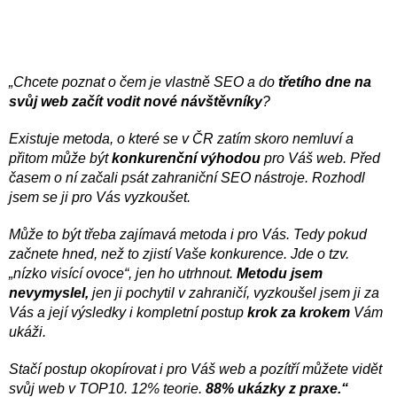
„Chcete poznat o čem je vlastně SEO a do
třetího dne na
svůj web začít vodit nové návštěvníky
?
Existuje metoda, o které se v ČR zatím skoro nemluví a
přitom může být
konkurenční výhodou
pro Váš web. Před
časem o ní začali psát zahraniční SEO nástroje. Rozhodl
jsem se ji pro Vás vyzkoušet.
Může to být třeba zajímavá metoda i pro Vás. Tedy pokud
začnete hned, než to zjistí Vaše konkurence. Jde o tzv.
„nízko visící ovoce“, jen ho utrhnout.
Metodu jsem
nevymyslel,
jen ji pochytil v zahraničí, vyzkoušel jsem ji za
Vás a její výsledky i kompletní postup
krok za krokem
Vám
ukáži.
Stačí postup okopírovat i pro Váš web a pozítří můžete vidět
svůj web v TOP10. 12% teorie.
88% ukázky z praxe.“