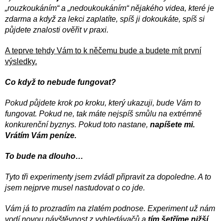
„rouzkoukáním“ a „nedoukoukáním“ nějakého videa, které je
zdarma a když za lekci zaplatíte, spíš ji dokoukáte, spíš si
půjdete znalosti ověřit v praxi.
A teprve tehdy Vám to k něčemu bude a budete mít první
výsledky.
Co když to nebude fungovat?
Pokud půjdete krok po kroku, který ukazuji, bude Vám to
fungovat. Pokud ne, tak máte nejspíš smůlu na extrémně
konkurenční byznys. Pokud toto nastane,
napíšete mi.
Vrátím Vám peníze.
To bude na dlouho…
Tyto tři experimenty jsem zvládl připravit za dopoledne. A to
jsem nejprve musel nastudovat o co jde.
Vám já to prozradím na zlatém podnose. Experiment už nám
vodí novou návštěvnost z vyhledávačů a
tím šetříme nižší